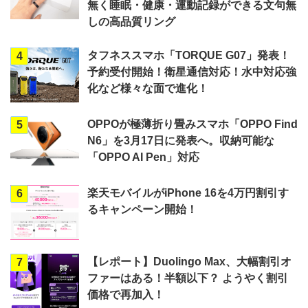
無く睡眠・健康・運動記録ができる文句無
しの高品質リング
タフネススマホ「TORQUE G07」発表！
4
予約受付開始！衛星通信対応！水中対応強
化など様々な面で進化！
OPPOが極薄折り畳みスマホ「OPPO Find
5
N6」を3月17日に発表へ。収納可能な
「OPPO AI Pen」対応
楽天モバイルがiPhone 16を4万円割引す
6
るキャンペーン開始！
【レポート】Duolingo Max、大幅割引オ
7
ファーはある！半額以下？ ようやく割引
価格で再加入！