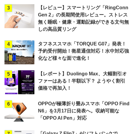
【レビュー】スマートリング「RingConn
3
Gen 2」の長期間使用レビュー。ストレス
無く睡眠・健康・運動記録ができる文句無
しの高品質リング
タフネススマホ「TORQUE G07」発表！
4
予約受付開始！衛星通信対応！水中対応強
化など様々な面で進化！
【レポート】Duolingo Max、大幅割引オ
5
ファーはある！半額以下？ ようやく割引
価格で再加入！
OPPOが極薄折り畳みスマホ「OPPO Find
6
N6」を3月17日に発表へ。収納可能な
「OPPO AI Pen」対応
「Galazy Z Flip7」がソフトバンクで
7