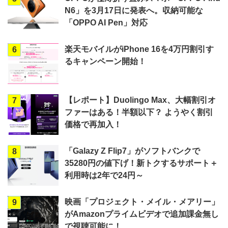
N6」を3月17日に発表へ。収納可能な
「OPPO AI Pen」対応
楽天モバイルがiPhone 16を4万円割引す
6
るキャンペーン開始！
【レポート】Duolingo Max、大幅割引オ
7
ファーはある！半額以下？ ようやく割引
価格で再加入！
「Galazy Z Flip7」がソフトバンクで
8
35280円の値下げ！新トクするサポート＋
利用時は2年で24円～
映画「プロジェクト・メイル・メアリー」
9
がAmazonプライムビデオで追加課金無し
で視聴可能に！