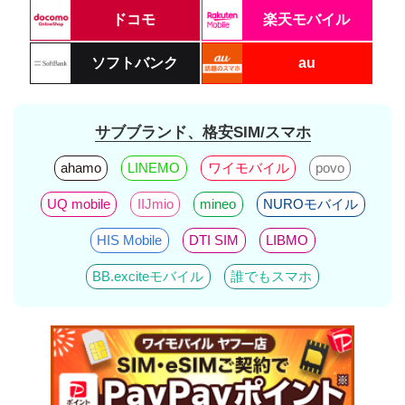
ドコモ
楽天モバイル
ソフトバンク
au
サブブランド、格安SIM/スマホ
ahamo
LINEMO
ワイモバイル
povo
UQ mobile
IIJmio
mineo
NUROモバイル
HIS Mobile
DTI SIM
LIBMO
BB.exciteモバイル
誰でもスマホ