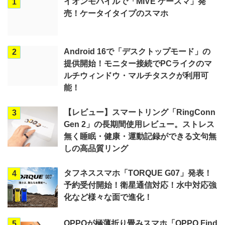
イオンモバイルで「MIVE ケースマ」発
1
売！ケータイタイプのスマホ
Android 16で「デスクトップモード」の
2
提供開始！モニター接続でPCライクのマ
ルチウィンドウ・マルチタスクが利用可
能！
【レビュー】スマートリング「RingConn
3
Gen 2」の長期間使用レビュー。ストレス
無く睡眠・健康・運動記録ができる文句無
しの高品質リング
タフネススマホ「TORQUE G07」発表！
4
予約受付開始！衛星通信対応！水中対応強
化など様々な面で進化！
OPPOが極薄折り畳みスマホ「OPPO Find
5