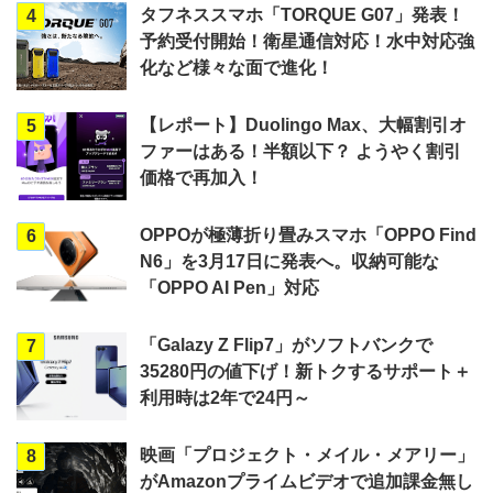
タフネススマホ「TORQUE G07」発表！
4
予約受付開始！衛星通信対応！水中対応強
化など様々な面で進化！
【レポート】Duolingo Max、大幅割引オ
5
ファーはある！半額以下？ ようやく割引
価格で再加入！
OPPOが極薄折り畳みスマホ「OPPO Find
6
N6」を3月17日に発表へ。収納可能な
「OPPO AI Pen」対応
「Galazy Z Flip7」がソフトバンクで
7
35280円の値下げ！新トクするサポート＋
利用時は2年で24円～
映画「プロジェクト・メイル・メアリー」
8
がAmazonプライムビデオで追加課金無し