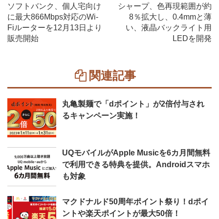
ソフトバンク、個人宅向け
シャープ、色再現範囲が約
に最大866Mbps対応のWi-
8％拡大し、0.4mmと薄
Fiルーターを12月13日より
い、液晶バックライト用
販売開始
LEDを開発
関連記事
丸亀製麺で「dポイント」が2倍付与され
るキャンペーン実施！
UQモバイルがApple Musicを6カ月間無料
で利用できる特典を提供。Androidスマホ
も対象
マクドナルド50周年ポイント祭り！dポイ
ントや楽天ポイントが最大50倍！