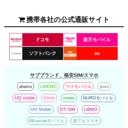
携帯各社の公式通販サイト
ドコモ
楽天モバイル
ソフトバンク
au
サブブランド、格安SIM/スマホ
ahamo
LINEMO
ワイモバイル
povo
UQ mobile
IIJmio
mineo
NUROモバイル
HIS Mobile
DTI SIM
LIBMO
BB.exciteモバイル
誰でもスマホ