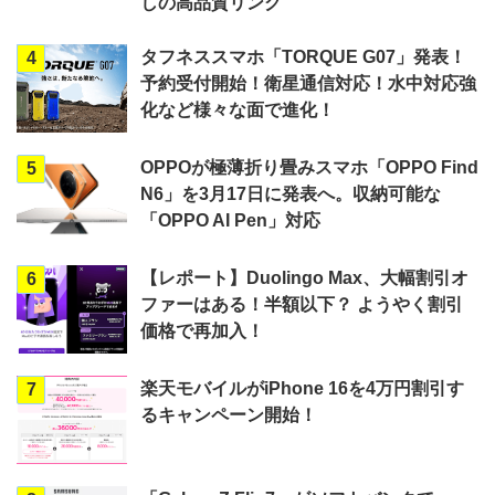
しの高品質リング
タフネススマホ「TORQUE G07」発表！
4
予約受付開始！衛星通信対応！水中対応強
化など様々な面で進化！
OPPOが極薄折り畳みスマホ「OPPO Find
5
N6」を3月17日に発表へ。収納可能な
「OPPO AI Pen」対応
【レポート】Duolingo Max、大幅割引オ
6
ファーはある！半額以下？ ようやく割引
価格で再加入！
楽天モバイルがiPhone 16を4万円割引す
7
るキャンペーン開始！