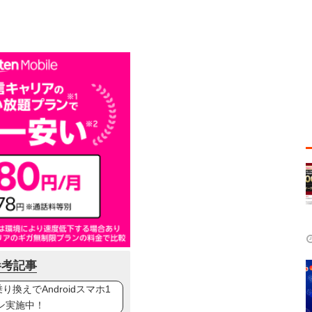
参考記事
換えでAndroidスマホ1
ン実施中！