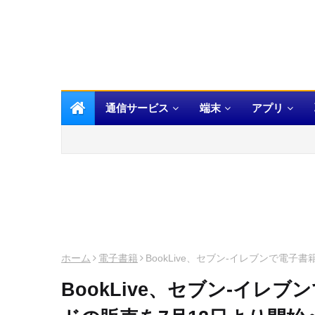
通信サービス
端末
アプリ
ホーム
電子書籍
BookLive、セブン-イレブンで電
BookLive、セブン-イレ