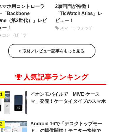
スマホ用コントローラ
2層画面が特徴！
ー「Backbone
「TicWatch Atlas」レ
One（第2世代）」レビ
ビュー！
ュー！
スマートウォッチ
コントローラー
取材／レビュー記事をもっと見る
人気記事ランキング
イオンモバイルで「MIVE ケース
1
マ」発売！ケータイタイプのスマホ
Android 16で「デスクトップモー
2
ド」の提供開始！モニター接続で