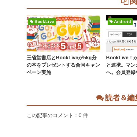
BookLive
Android
三省堂書店とBookLiveが5kg分
BookLive
の本をプレゼントする合同キャン
と連携。マン
ペーン実施
へ。会員登録
読者＆編
この記事のコメント：0 件