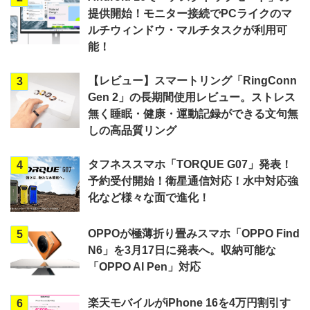
提供開始！モニター接続でPCライクのマ
ルチウィンドウ・マルチタスクが利用可
能！
【レビュー】スマートリング「RingConn
3
Gen 2」の長期間使用レビュー。ストレス
無く睡眠・健康・運動記録ができる文句無
しの高品質リング
タフネススマホ「TORQUE G07」発表！
4
予約受付開始！衛星通信対応！水中対応強
化など様々な面で進化！
OPPOが極薄折り畳みスマホ「OPPO Find
5
N6」を3月17日に発表へ。収納可能な
「OPPO AI Pen」対応
楽天モバイルがiPhone 16を4万円割引す
6