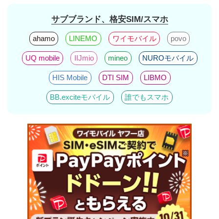
サブブランド、格安SIM/スマホ
ahamo
LINEMO
ワイモバイル
povo
UQ mobile
IIJmio
mineo
NUROモバイル
HIS Mobile
DTI SIM
LIBMO
BB.exciteモバイル
誰でもスマホ