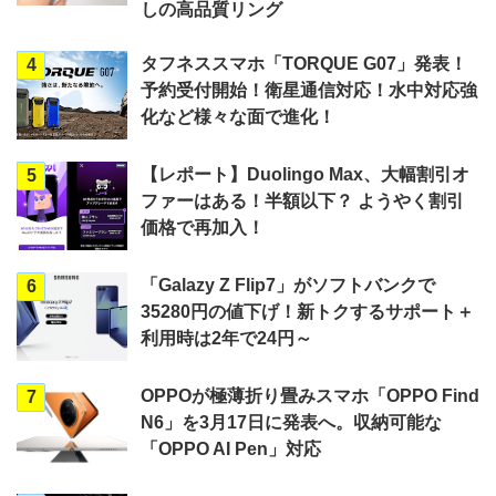
しの高品質リング
タフネススマホ「TORQUE G07」発表！
4
予約受付開始！衛星通信対応！水中対応強
化など様々な面で進化！
【レポート】Duolingo Max、大幅割引オ
5
ファーはある！半額以下？ ようやく割引
価格で再加入！
「Galazy Z Flip7」がソフトバンクで
6
35280円の値下げ！新トクするサポート＋
利用時は2年で24円～
OPPOが極薄折り畳みスマホ「OPPO Find
7
N6」を3月17日に発表へ。収納可能な
「OPPO AI Pen」対応