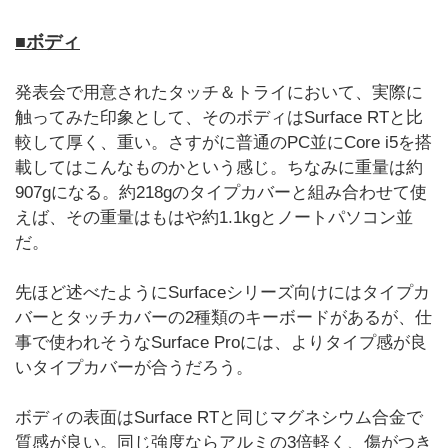
■ボディ
発表会で用意されたタッチ＆トライにおいて、実際に
触ってみた印象として、そのボディはSurface RTと比
較して厚く、重い。さすがに普通のPC並にCore i5を搭
載してはこんなものかという感じ。ちなみに重量は約
907gになる。約218gのタイプカバーと組み合わせて使
えば、その重量はもはや約1.1kgとノートパソコン並
だ。
先ほど述べたようにSurfaceシリーズ向けにはタイプカ
バーとタッチカバーの2種類のキーボードがあるが、仕
事で使われそうなSurface Proには、よりタイプ感が良
いタイプカバーが合うだろう。
ボディの表面はSurface RTと同じマグネシウム合金で
質感が良い。同じ強度ならアルミの3倍軽く、傷がつき