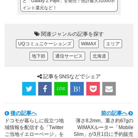
と「Galaxy Z Flip8」を発売！合計最大31000ポ
イント還元など！
関連ジャンルの記事を探す
UQコミュニケーションズ
WiMAX
エリア
地下鉄
通信サービス
北海道
記事をSNSなどでシェア
後の記事へ
前の記事へ
ドコモが暮らしに役立つ地
薄さ8.2mm、重さ約67gの
域情報を配信する「Twitter
WiMAXルーター「Mobile
ご当地イエローページ」を
Slim」が3月1日に予約販売