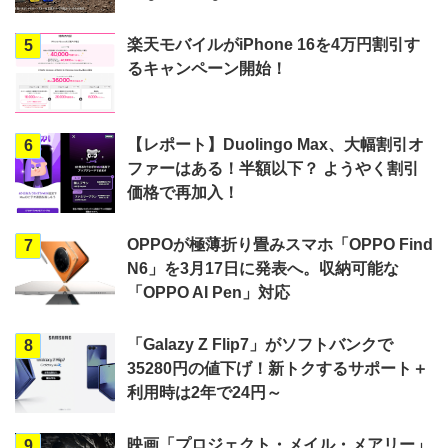
楽天モバイルがiPhone 16を4万円割引す
5
るキャンペーン開始！
【レポート】Duolingo Max、大幅割引オ
6
ファーはある！半額以下？ ようやく割引
価格で再加入！
OPPOが極薄折り畳みスマホ「OPPO Find
7
N6」を3月17日に発表へ。収納可能な
「OPPO AI Pen」対応
「Galazy Z Flip7」がソフトバンクで
8
35280円の値下げ！新トクするサポート＋
利用時は2年で24円～
映画「プロジェクト・メイル・メアリー」
9