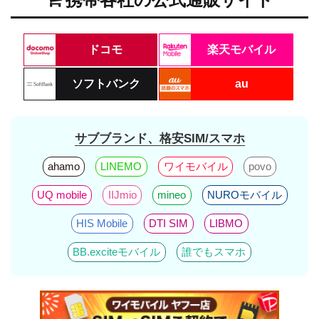
ドコモ
楽天モバイル
ソフトバンク
au
サブブランド、格安SIM/スマホ
ahamo
LINEMO
ワイモバイル
povo
UQ mobile
IIJmio
mineo
NUROモバイル
HIS Mobile
DTI SIM
LIBMO
BB.exciteモバイル
誰でもスマホ