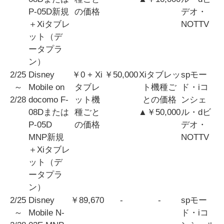
P-05D新規
の価格
デオ・
＋Xiタブレ
NOTTV
ット（デ
ータプラ
ン）
2/25
Disney
￥0 + Xi
￥50,000
Xiタブレッ
spモー
～
Mobile on
タブレ
ト機種ご
ド・iコ
2/28
docomo F-
ット機
との価格
ンシェ
08Dまたは
種ごと
▲￥50,000
ル・dビ
P-05D
の価格
デオ・
MNP新規
NOTTV
＋Xiタブレ
ット（デ
ータプラ
ン）
2/25
Disney
￥89,670
-
-
spモー
～
Mobile N-
ド・iコ