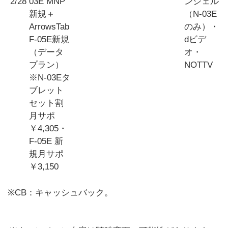
2/28
03E MNP
ンシェル
新規＋
（N-03E
ArrowsTab
のみ）・
F-05E新規
dビデ
（データ
オ・
プラン）
NOTTV
※N-03Eタ
ブレット
セット割
月サポ
￥4,305・
F-05E 新
規月サポ
￥3,150
※CB：キャッシュバック。