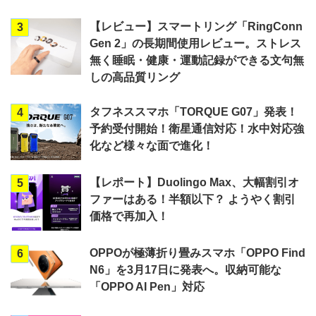
【レビュー】スマートリング「RingConn
3
Gen 2」の長期間使用レビュー。ストレス
無く睡眠・健康・運動記録ができる文句無
しの高品質リング
タフネススマホ「TORQUE G07」発表！
4
予約受付開始！衛星通信対応！水中対応強
化など様々な面で進化！
【レポート】Duolingo Max、大幅割引オ
5
ファーはある！半額以下？ ようやく割引
価格で再加入！
OPPOが極薄折り畳みスマホ「OPPO Find
6
N6」を3月17日に発表へ。収納可能な
「OPPO AI Pen」対応