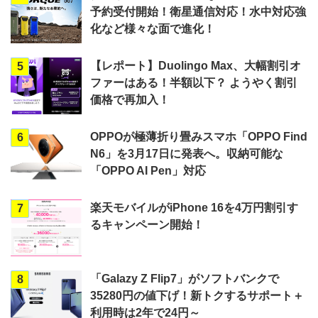
予約受付開始！衛星通信対応！水中対応強
化など様々な面で進化！
【レポート】Duolingo Max、大幅割引オ
5
ファーはある！半額以下？ ようやく割引
価格で再加入！
OPPOが極薄折り畳みスマホ「OPPO Find
6
N6」を3月17日に発表へ。収納可能な
「OPPO AI Pen」対応
楽天モバイルがiPhone 16を4万円割引す
7
るキャンペーン開始！
「Galazy Z Flip7」がソフトバンクで
8
35280円の値下げ！新トクするサポート＋
利用時は2年で24円～