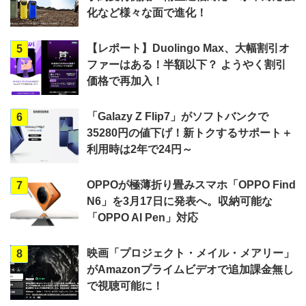
化など様々な面で進化！
【レポート】Duolingo Max、大幅割引オ
5
ファーはある！半額以下？ ようやく割引
価格で再加入！
「Galazy Z Flip7」がソフトバンクで
6
35280円の値下げ！新トクするサポート＋
利用時は2年で24円～
OPPOが極薄折り畳みスマホ「OPPO Find
7
N6」を3月17日に発表へ。収納可能な
「OPPO AI Pen」対応
映画「プロジェクト・メイル・メアリー」
8
がAmazonプライムビデオで追加課金無し
で視聴可能に！