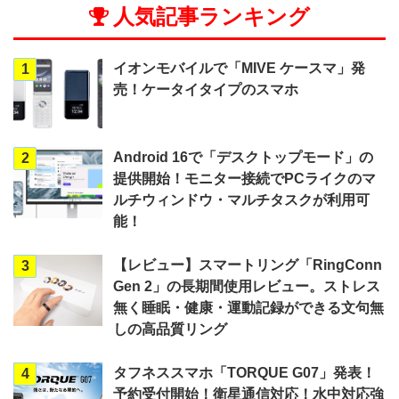
人気記事ランキング
イオンモバイルで「MIVE ケースマ」発
1
売！ケータイタイプのスマホ
Android 16で「デスクトップモード」の
2
提供開始！モニター接続でPCライクのマ
ルチウィンドウ・マルチタスクが利用可
能！
【レビュー】スマートリング「RingConn
3
Gen 2」の長期間使用レビュー。ストレス
無く睡眠・健康・運動記録ができる文句無
しの高品質リング
タフネススマホ「TORQUE G07」発表！
4
予約受付開始！衛星通信対応！水中対応強