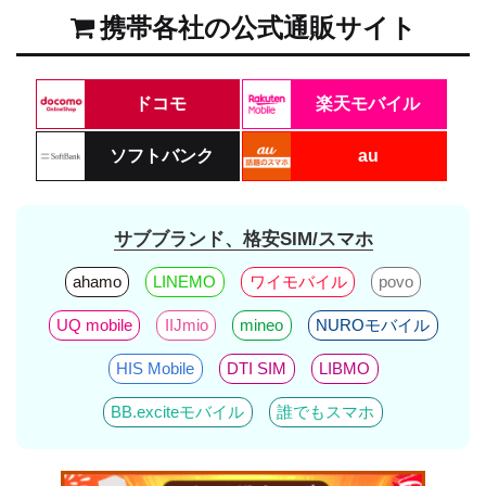
携帯各社の公式通販サイト
ドコモ
楽天モバイル
ソフトバンク
au
サブブランド、格安SIM/スマホ
ahamo
LINEMO
ワイモバイル
povo
UQ mobile
IIJmio
mineo
NUROモバイル
HIS Mobile
DTI SIM
LIBMO
BB.exciteモバイル
誰でもスマホ