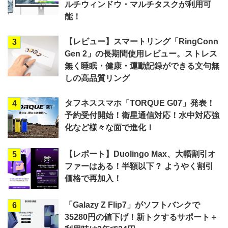
ルチウィンドウ・マルチタスクが利用可
能！
【レビュー】スマートリング「RingConn
3
Gen 2」の長期間使用レビュー。ストレス
無く睡眠・健康・運動記録ができる文句無
しの高品質リング
タフネススマホ「TORQUE G07」発表！
4
予約受付開始！衛星通信対応！水中対応強
化など様々な面で進化！
【レポート】Duolingo Max、大幅割引オ
5
ファーはある！半額以下？ ようやく割引
価格で再加入！
「Galazy Z Flip7」がソフトバンクで
6
35280円の値下げ！新トクするサポート＋