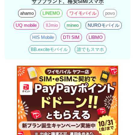
サブブランド、格安SIM/スマホ
ahamo
LINEMO
ワイモバイル
povo
UQ mobile
IIJmio
mineo
NUROモバイル
HIS Mobile
DTI SIM
LIBMO
BB.exciteモバイル
誰でもスマホ