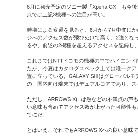
8月に発売予定のソニー製「Xperia GX」
点では上記3機種への注目が高い。
時期による変遷を見ると、6月から7月中旬にかけてはGA
ジへのアクセス数が飛びぬけて高く、2強となって
るや、前述の2機種を超えるアクセスを記録し
これまではNTTドコモの機種の中でハイエンド向
たが、今夏はカタログスペック上では唯一クアッ
置に立っている。GALAXY SIIIはグロー
の、国内向け端末ではデュアルコアであり、スペ
ただし、ARROWS Xには熱などの不満点の
い意味も含めてアクセス数が上がった可能性も
てにだ。
とはいえ、それでもARROWS Xへの良い意