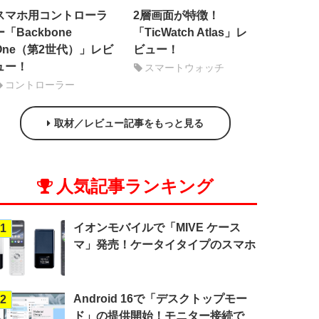
スマホ用コントローラ
2層画面が特徴！
ー「Backbone
「TicWatch Atlas」レ
One（第2世代）」レビ
ビュー！
ュー！
スマートウォッチ
コントローラー
取材／レビュー記事をもっと見る
人気記事ランキング
イオンモバイルで「MIVE ケース
1
マ」発売！ケータイタイプのスマホ
Android 16で「デスクトップモー
2
ド」の提供開始！モニター接続で