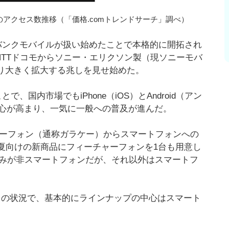
のアクセス数推移（「価格.comトレンドサーチ」調べ）
ソフトバンクモバイルが扱い始めたことで本格的に開拓され
にNTTドコモからソニー・エリクソン製（現ソニーモバ
より大きく拡大する兆しを見せ始めた。
で、国内市場でもiPhone（iOS）とAndroid（アン
心が高まり、一気に一般への普及が進んだ。
ャーフォン（通称ガラケー）からスマートフォンへの
今夏向けの新商品にフィーチャーフォンを1台も用意し
」のみが非スマートフォンだが、それ以外はスマートフ
りの状況で、基本的にラインナップの中心はスマート