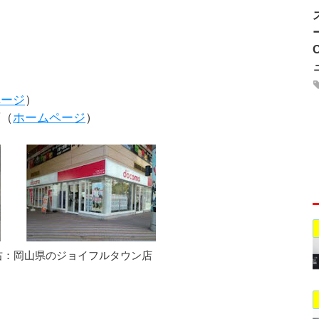
ページ
）
店（
ホームページ
）
右：岡山県のジョイフルタウン店