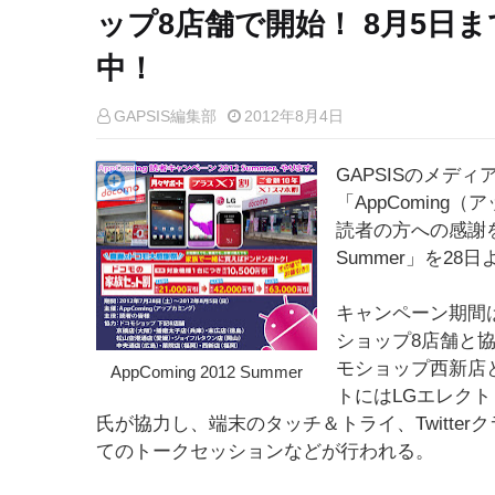
ップ8店舗で開始！ 8月5日
中！
GAPSIS編集部
2012年8月4日
GAPSISのメディ
「AppComin
読者の方への感謝を込
Summer」を28
キャンペーン期間
ショップ8店舗と
モショップ西新店
AppComing 2012 Summer
トにはLGエレクトロ
氏が協力し、端末のタッチ＆トライ、Twitter
てのトークセッションなどが行われる。