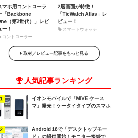
スマホ用コントローラ
2層画面が特徴！
ー「Backbone
「TicWatch Atlas」レ
One（第2世代）」レビ
ビュー！
ュー！
スマートウォッチ
コントローラー
取材／レビュー記事をもっと見る
人気記事ランキング
イオンモバイルで「MIVE ケース
1
マ」発売！ケータイタイプのスマホ
Android 16で「デスクトップモー
2
ド」の提供開始！モニター接続で