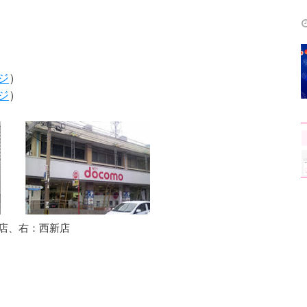
ジ
）
ジ
）
店、右：西新店