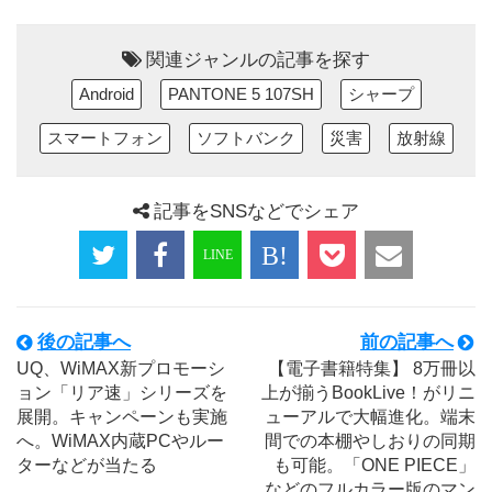
関連ジャンルの記事を探す
Android
PANTONE 5 107SH
シャープ
スマートフォン
ソフトバンク
災害
放射線
記事をSNSなどでシェア
後の記事へ
前の記事へ
UQ、WiMAX新プロモーシ
【電子書籍特集】 8万冊以
ョン「リア速」シリーズを
上が揃うBookLive！がリニ
展開。キャンペーンも実施
ューアルで大幅進化。端末
へ。WiMAX内蔵PCやルー
間での本棚やしおりの同期
ターなどが当たる
も可能。「ONE PIECE」
などのフルカラー版のマン