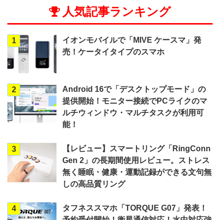
人気記事ランキング
イオンモバイルで「MIVE ケースマ」発
1
売！ケータイタイプのスマホ
Android 16で「デスクトップモード」の
2
提供開始！モニター接続でPCライクのマ
ルチウィンドウ・マルチタスクが利用可
能！
【レビュー】スマートリング「RingConn
3
Gen 2」の長期間使用レビュー。ストレス
無く睡眠・健康・運動記録ができる文句無
しの高品質リング
タフネススマホ「TORQUE G07」発表！
4
予約受付開始！衛星通信対応！水中対応強