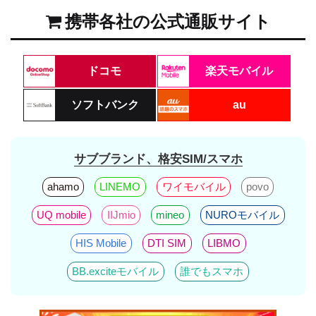
携帯各社の公式通販サイト
ドコモ
楽天モバイル
ソフトバンク
au
サブブランド、格安SIM/スマホ
ahamo
LINEMO
ワイモバイル
povo
UQ mobile
IIJmio
mineo
NUROモバイル
HIS Mobile
DTI SIM
LIBMO
BB.exciteモバイル
誰でもスマホ