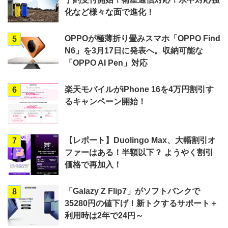
化など様々な面で進化！
OPPOが極薄折り畳みスマホ「OPPO Find
5
N6」を3月17日に発表へ。収納可能な
「OPPO AI Pen」対応
楽天モバイルがiPhone 16を4万円割引す
6
るキャンペーン開始！
【レポート】Duolingo Max、大幅割引オ
7
ファーはある！半額以下？ ようやく割引
価格で再加入！
「Galazy Z Flip7」がソフトバンクで
8
35280円の値下げ！新トクするサポート＋
利用時は2年で24円～