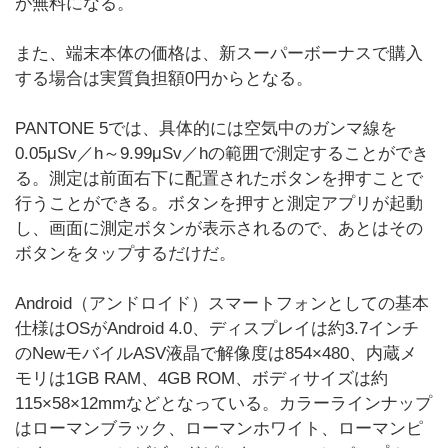
が無料になる。
また、端末本体の価格は、新スーパーボーナスで購入
する場合は実質負担額0円からとなる。
PANTONE 5では、具体的には空気中のガンマ線を
0.05μSv／h～9.99μSv／hの範囲で測定することができ
る。測定は前面右下に配置されたボタンを押すことで
行うことができる。ボタンを押すと測定アプリが起動
し、画面に測定ボタンが表示されるので、あとはその
ボタンをタップするだけだ。
Android（アンドロイド）スマートフォンとしての基本
仕様はOSがAndroid 4.0、ディスプレイは約3.7インチ
のNewモバイルASV液晶で解像度は854×480、内蔵メ
モリは1GB RAM、4GB ROM、ボディサイズは約
115×58×12mmなどとなっている。カラーラインナップ
はローマンブラック、ローマンホワイト、ローマンピ