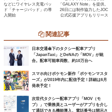
などにワイヤレス充電パッ
「GALAXY Note」を提供。
ド「チャージパッド」の導
26日には制作協力したJOC
入開始
公式応援アプリもリリース
関連記事
日本交通傘下のタクシー配車アプリ
「JapanTaxi」とDeNAの「MOV」が統
合。配車可能車両数、約10万台へ
スマホ向けポケモン新作「ポケモンマスタ
ーズ」が2019年内に配信予定！詳細は6月
発表予定！
次世代タクシー配車アプリ「MOV（モ
ブ）」で乗務員とユーザーがアプリを介し
て通話できる機能導入。電話番号は開示さ