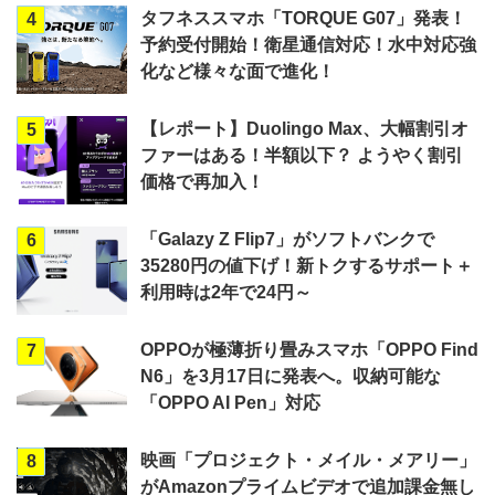
タフネススマホ「TORQUE G07」発表！
4
予約受付開始！衛星通信対応！水中対応強
化など様々な面で進化！
【レポート】Duolingo Max、大幅割引オ
5
ファーはある！半額以下？ ようやく割引
価格で再加入！
「Galazy Z Flip7」がソフトバンクで
6
35280円の値下げ！新トクするサポート＋
利用時は2年で24円～
OPPOが極薄折り畳みスマホ「OPPO Find
7
N6」を3月17日に発表へ。収納可能な
「OPPO AI Pen」対応
映画「プロジェクト・メイル・メアリー」
8
がAmazonプライムビデオで追加課金無し