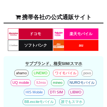
携帯各社の公式通販サイト
ドコモ
楽天モバイル
ソフトバンク
au
サブブランド、格安SIM/スマホ
ahamo
LINEMO
ワイモバイル
povo
UQ mobile
IIJmio
mineo
NUROモバイル
HIS Mobile
DTI SIM
LIBMO
BB.exciteモバイル
誰でもスマホ