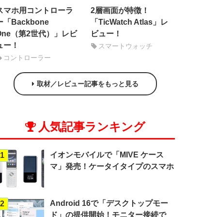
スマホ用コントローラ
2層画面が特徴！
ー「Backbone
「TicWatch Atlas」レ
One（第2世代）」レビ
ビュー！
ュー！
スマートウォッチ
コントローラー
取材／レビュー記事をもっと見る
人気記事ランキング
イオンモバイルで「MIVE ケース
1
マ」発売！ケータイタイプのスマホ
Android 16で「デスクトップモー
2
ド」の提供開始！モニター接続で