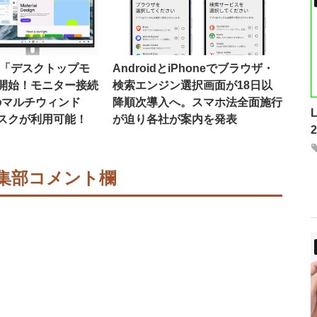
16で「デスクトップモ
AndroidとiPhoneでブラウザ・
開始！モニター接続
検索エンジン選択画面が18日以
のマルチウィンド
降順次導入へ。スマホ法全面施行
スクが利用可能！
が迫り各社が案内を発表
集部コメント欄