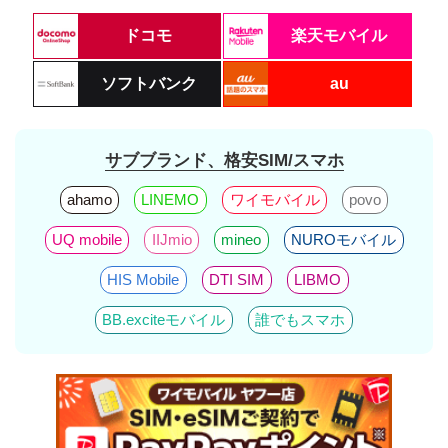
ドコモ
楽天モバイル
ソフトバンク
au
サブブランド、格安SIM/スマホ
ahamo
LINEMO
ワイモバイル
povo
UQ mobile
IIJmio
mineo
NUROモバイル
HIS Mobile
DTI SIM
LIBMO
BB.exciteモバイル
誰でもスマホ