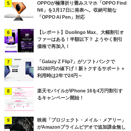
OPPOが極薄折り畳みスマホ「OPPO Find
5
N6」を3月17日に発表へ。収納可能な
「OPPO AI Pen」対応
【レポート】Duolingo Max、大幅割引オ
6
ファーはある！半額以下？ ようやく割引
価格で再加入！
「Galazy Z Flip7」がソフトバンクで
7
35280円の値下げ！新トクするサポート＋
利用時は2年で24円～
楽天モバイルがiPhone 16を4万円割引す
8
るキャンペーン開始！
映画「プロジェクト・メイル・メアリー」
9
がAmazonプライムビデオで追加課金無し