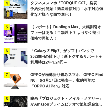
タフネススマホ「TORQUE G07」発表！
4
予約受付開始！衛星通信対応！水中対応強
化など様々な面で進化！
【レポート】Duolingo Max、大幅割引オ
5
ファーはある！半額以下？ ようやく割引
価格で再加入！
「Galazy Z Flip7」がソフトバンクで
6
35280円の値下げ！新トクするサポート＋
利用時は2年で24円～
OPPOが極薄折り畳みスマホ「OPPO Find
7
N6」を3月17日に発表へ。収納可能な
「OPPO AI Pen」対応
映画「プロジェクト・メイル・メアリー」
8
がAmazonプライムビデオで追加課金無し