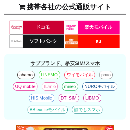
携帯各社の公式通販サイト
ドコモ
楽天モバイル
ソフトバンク
au
サブブランド、格安SIM/スマホ
ahamo
LINEMO
ワイモバイル
povo
UQ mobile
IIJmio
mineo
NUROモバイル
HIS Mobile
DTI SIM
LIBMO
BB.exciteモバイル
誰でもスマホ