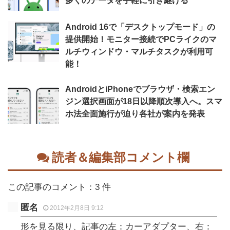
多くのデータを手軽に引き継げる
Android 16で「デスクトップモード」の
提供開始！モニター接続でPCライクのマ
ルチウィンドウ・マルチタスクが利用可
能！
AndroidとiPhoneでブラウザ・検索エン
ジン選択画面が18日以降順次導入へ。スマ
ホ法全面施行が迫り各社が案内を発表
読者＆編集部コメント欄
この記事のコメント：3 件
匿名
2012年2月8日 9:12
形を見る限り、記事の左：カーアダプター、右：