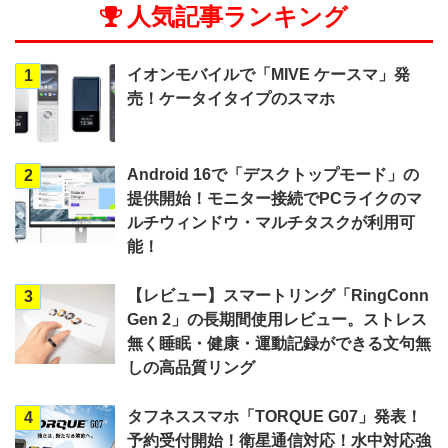
人気記事ランキング
イオンモバイルで「MIVE ケースマ」発
1
売！ケータイタイプのスマホ
Android 16で「デスクトップモード」の
2
提供開始！モニター接続でPCライクのマ
ルチウィンドウ・マルチタスクが利用可
能！
【レビュー】スマートリング「RingConn
3
Gen 2」の長期間使用レビュー。ストレス
無く睡眠・健康・運動記録ができる文句無
しの高品質リング
タフネススマホ「TORQUE G07」発表！
4
予約受付開始！衛星通信対応！水中対応強