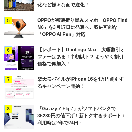
化など様々な面で進化！
OPPOが極薄折り畳みスマホ「OPPO Find
5
N6」を3月17日に発表へ。収納可能な
「OPPO AI Pen」対応
【レポート】Duolingo Max、大幅割引オ
6
ファーはある！半額以下？ ようやく割引
価格で再加入！
楽天モバイルがiPhone 16を4万円割引す
7
るキャンペーン開始！
「Galazy Z Flip7」がソフトバンクで
8
35280円の値下げ！新トクするサポート＋
利用時は2年で24円～