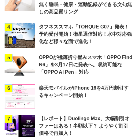
無く睡眠・健康・運動記録ができる文句無
しの高品質リング
タフネススマホ「TORQUE G07」発表！
4
予約受付開始！衛星通信対応！水中対応強
化など様々な面で進化！
OPPOが極薄折り畳みスマホ「OPPO Find
5
N6」を3月17日に発表へ。収納可能な
「OPPO AI Pen」対応
楽天モバイルがiPhone 16を4万円割引す
6
るキャンペーン開始！
【レポート】Duolingo Max、大幅割引オ
7
ファーはある！半額以下？ ようやく割引
価格で再加入！