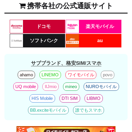
携帯各社の公式通販サイト
ドコモ
楽天モバイル
ソフトバンク
au
サブブランド、格安SIM/スマホ
ahamo
LINEMO
ワイモバイル
povo
UQ mobile
IIJmio
mineo
NUROモバイル
HIS Mobile
DTI SIM
LIBMO
BB.exciteモバイル
誰でもスマホ