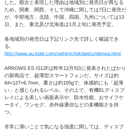
した。順次と表現した理由は地域別に発売日が異なる
ため。関東、関西、そして沖縄に関しては7日に発売だ
が、中部地方、北陸、中国、四国、九州については13
日、また、東北及び北海道は1月上旬に発売予定。
各地域別の発売日は下記リンク先で詳しく確認でき
る。
http://www.au.kddi.com/seihin/chiikibetsu/denwa.html
ARROWS ES IS12Fは昨年12月5日に発表されたばかり
の新商品で、超薄型スマートフォンだ。サイズは約
64×127×6.7mm、重さは約105gで、体感的にも「超薄
い」と感じられるレベル。その上で、有機ELディスプ
レイによる美しい画面表示や、防水性能、おサイフケ
ータイ、ワンセグ、赤外線通信などの多機能さを持
つ。
非常に薄いことで気になる強度に関しては、ディスプ