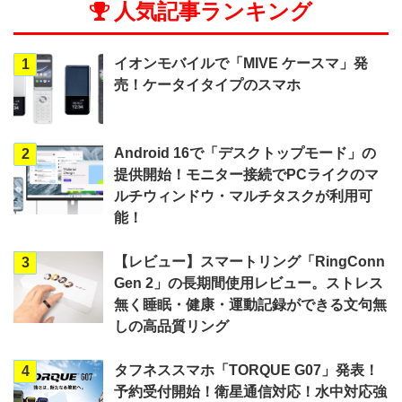
人気記事ランキング
イオンモバイルで「MIVE ケースマ」発
1
売！ケータイタイプのスマホ
Android 16で「デスクトップモード」の
2
提供開始！モニター接続でPCライクのマ
ルチウィンドウ・マルチタスクが利用可
能！
【レビュー】スマートリング「RingConn
3
Gen 2」の長期間使用レビュー。ストレス
無く睡眠・健康・運動記録ができる文句無
しの高品質リング
タフネススマホ「TORQUE G07」発表！
4
予約受付開始！衛星通信対応！水中対応強