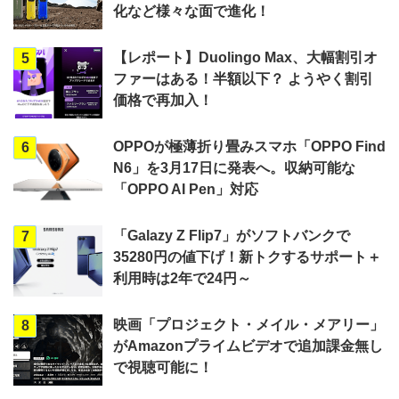
化など様々な面で進化！
【レポート】Duolingo Max、大幅割引オ
5
ファーはある！半額以下？ ようやく割引
価格で再加入！
OPPOが極薄折り畳みスマホ「OPPO Find
6
N6」を3月17日に発表へ。収納可能な
「OPPO AI Pen」対応
「Galazy Z Flip7」がソフトバンクで
7
35280円の値下げ！新トクするサポート＋
利用時は2年で24円～
映画「プロジェクト・メイル・メアリー」
8
がAmazonプライムビデオで追加課金無し
で視聴可能に！