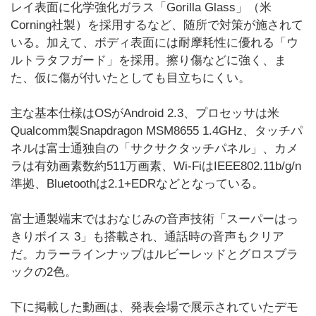
レイ表面に化学強化ガラス「Gorilla Glass」（米
Corning社製）を採用するなど、随所で対策が施されて
いる。加えて、ボディ表面には耐摩耗性に優れる「ウ
ルトラタフガード」を採用。擦り傷などに強く、ま
た、仮に傷が付いたとしても目立ちにくい。
主な基本仕様はOSがAndroid 2.3、プロセッサは米
Qualcomm製Snapdragon MSM8655 1.4GHz、タッチパ
ネルは富士通独自の「サクサクタッチパネル」、カメ
ラは有効画素数約511万画素、Wi-FiはIEEE802.11b/g/n
準拠、Bluetoothは2.1+EDRなどとなっている。
富士通製端末ではおなじみの音声技術「スーパーはっ
きりボイス 3」も搭載され、通話時の音声もクリア
だ。カラーラインナップはルビーレッドとグロスブラ
ックの2色。
下に掲載した動画は、発表会場で展示されていたデモ