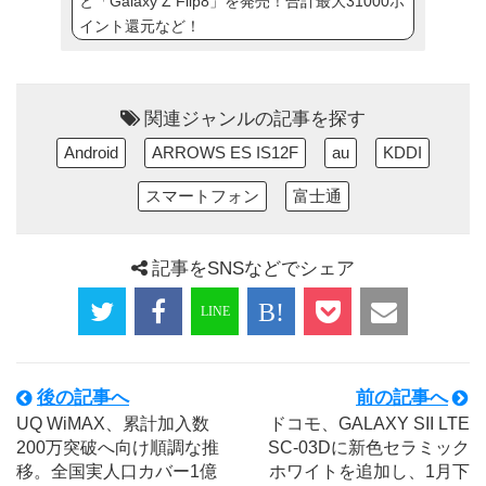
と「Galaxy Z Flip8」を発売！合計最大31000ポ
イント還元など！
関連ジャンルの記事を探す
Android
ARROWS ES IS12F
au
KDDI
スマートフォン
富士通
記事をSNSなどでシェア
後の記事へ
前の記事へ
UQ WiMAX、累計加入数
ドコモ、GALAXY SII LTE
200万突破へ向け順調な推
SC-03Dに新色セラミック
移。全国実人口カバー1億
ホワイトを追加し、1月下