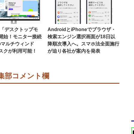
16で「デスクトップモ
AndroidとiPhoneでブラウザ・
開始！モニター接続
検索エンジン選択画面が18日以
のマルチウィンド
降順次導入へ。スマホ法全面施行
スクが利用可能！
が迫り各社が案内を発表
集部コメント欄