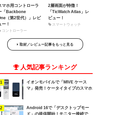
スマホ用コントローラ
2層画面が特徴！
ー「Backbone
「TicWatch Atlas」レ
One（第2世代）」レビ
ビュー！
ュー！
スマートウォッチ
コントローラー
取材／レビュー記事をもっと見る
人気記事ランキング
イオンモバイルで「MIVE ケース
1
マ」発売！ケータイタイプのスマホ
Android 16で「デスクトップモー
2
ド」の提供開始！モニター接続で