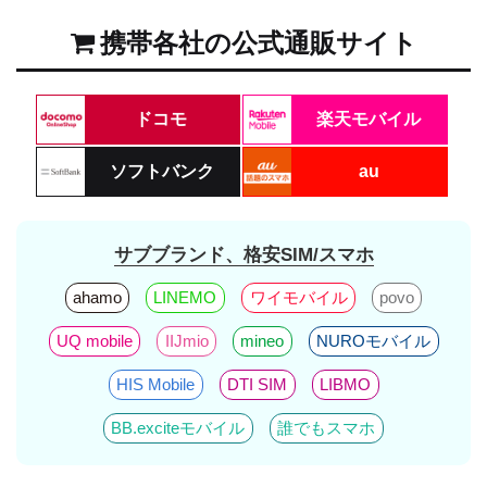
携帯各社の公式通販サイト
ドコモ
楽天モバイル
ソフトバンク
au
サブブランド、格安SIM/スマホ
ahamo
LINEMO
ワイモバイル
povo
UQ mobile
IIJmio
mineo
NUROモバイル
HIS Mobile
DTI SIM
LIBMO
BB.exciteモバイル
誰でもスマホ