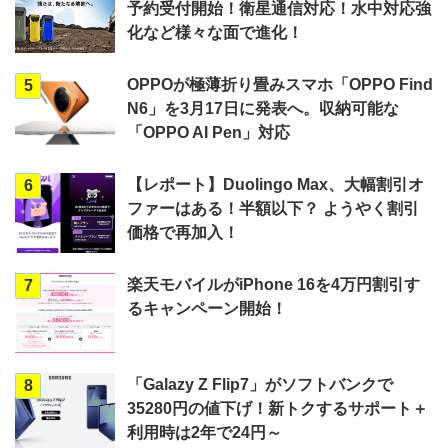
予約受付開始！衛星通信対応！水中対応強
化など様々な面で進化！
OPPOが極薄折り畳みスマホ「OPPO Find
5
N6」を3月17日に発表へ。収納可能な
「OPPO AI Pen」対応
【レポート】Duolingo Max、大幅割引オ
6
ファーはある！半額以下？ ようやく割引
価格で再加入！
楽天モバイルがiPhone 16を4万円割引す
7
るキャンペーン開始！
「Galazy Z Flip7」がソフトバンクで
8
35280円の値下げ！新トクするサポート＋
利用時は2年で24円～