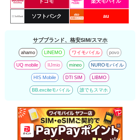
ドコモ
楽天モバイル
ソフトバンク
au
サブブランド、格安SIM/スマホ
ahamo
LINEMO
ワイモバイル
povo
UQ mobile
IIJmio
mineo
NUROモバイル
HIS Mobile
DTI SIM
LIBMO
BB.exciteモバイル
誰でもスマホ