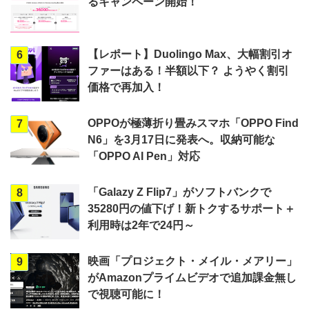
るキャンペーン開始！
【レポート】Duolingo Max、大幅割引オ
6
ファーはある！半額以下？ ようやく割引
価格で再加入！
OPPOが極薄折り畳みスマホ「OPPO Find
7
N6」を3月17日に発表へ。収納可能な
「OPPO AI Pen」対応
「Galazy Z Flip7」がソフトバンクで
8
35280円の値下げ！新トクするサポート＋
利用時は2年で24円～
映画「プロジェクト・メイル・メアリー」
9
がAmazonプライムビデオで追加課金無し
で視聴可能に！