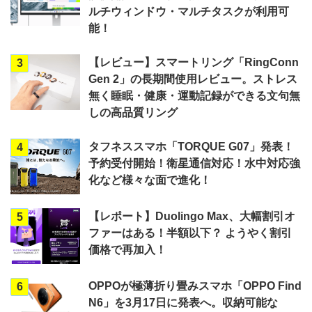
ルチウィンドウ・マルチタスクが利用可
能！
【レビュー】スマートリング「RingConn
3
Gen 2」の長期間使用レビュー。ストレス
無く睡眠・健康・運動記録ができる文句無
しの高品質リング
タフネススマホ「TORQUE G07」発表！
4
予約受付開始！衛星通信対応！水中対応強
化など様々な面で進化！
【レポート】Duolingo Max、大幅割引オ
5
ファーはある！半額以下？ ようやく割引
価格で再加入！
OPPOが極薄折り畳みスマホ「OPPO Find
6
N6」を3月17日に発表へ。収納可能な