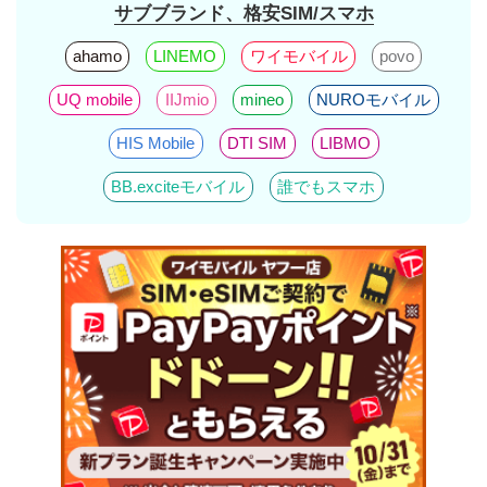
サブブランド、格安SIM/スマホ
ahamo
LINEMO
ワイモバイル
povo
UQ mobile
IIJmio
mineo
NUROモバイル
HIS Mobile
DTI SIM
LIBMO
BB.exciteモバイル
誰でもスマホ