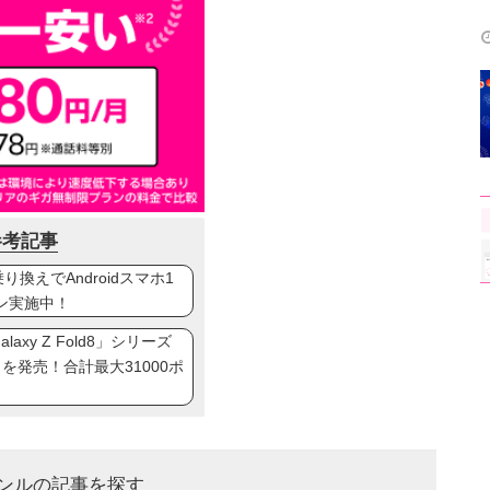
参考記事
換えでAndroidスマホ1
ン実施中！
axy Z Fold8」シリーズ
ip8」を発売！合計最大31000ポ
ンルの記事を探す