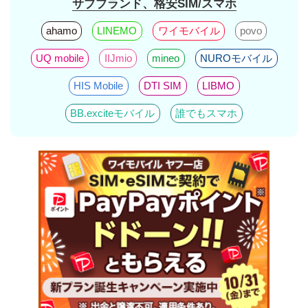
サブブランド、格安SIM/スマホ
ahamo
LINEMO
ワイモバイル
povo
UQ mobile
IIJmio
mineo
NUROモバイル
HIS Mobile
DTI SIM
LIBMO
BB.exciteモバイル
誰でもスマホ