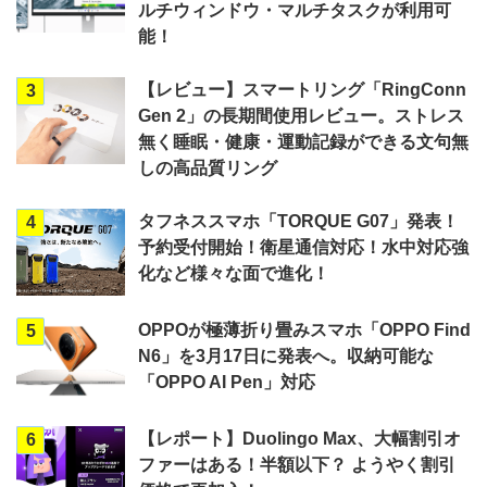
ルチウィンドウ・マルチタスクが利用可
能！
【レビュー】スマートリング「RingConn
3
Gen 2」の長期間使用レビュー。ストレス
無く睡眠・健康・運動記録ができる文句無
しの高品質リング
タフネススマホ「TORQUE G07」発表！
4
予約受付開始！衛星通信対応！水中対応強
化など様々な面で進化！
OPPOが極薄折り畳みスマホ「OPPO Find
5
N6」を3月17日に発表へ。収納可能な
「OPPO AI Pen」対応
【レポート】Duolingo Max、大幅割引オ
6
ファーはある！半額以下？ ようやく割引