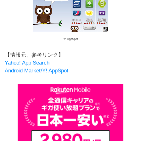
Y! AppSpot
【情報元、参考リンク】
Yahoo! App Search
Android Market/Y! AppSpot