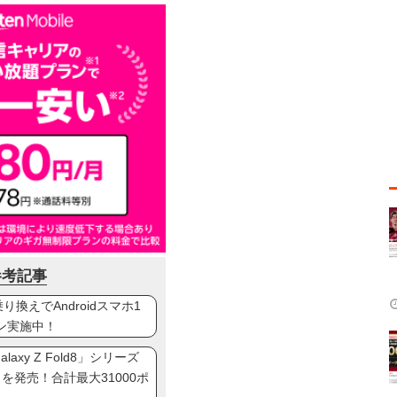
参考記事
換えでAndroidスマホ1
ン実施中！
axy Z Fold8」シリーズ
ip8」を発売！合計最大31000ポ