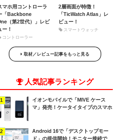
スマホ用コントローラ
2層画面が特徴！
ー「Backbone
「TicWatch Atlas」レ
One（第2世代）」レビ
ビュー！
ュー！
スマートウォッチ
コントローラー
取材／レビュー記事をもっと見る
人気記事ランキング
イオンモバイルで「MIVE ケース
1
マ」発売！ケータイタイプのスマホ
Android 16で「デスクトップモー
2
ド」の提供開始！モニター接続で