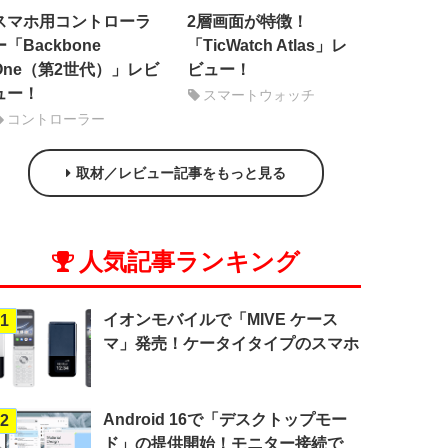
スマホ用コントローラ
2層画面が特徴！
ー「Backbone
「TicWatch Atlas」レ
One（第2世代）」レビ
ビュー！
ュー！
スマートウォッチ
コントローラー
取材／レビュー記事をもっと見る
人気記事ランキング
イオンモバイルで「MIVE ケース
1
マ」発売！ケータイタイプのスマホ
Android 16で「デスクトップモー
2
ド」の提供開始！モニター接続で