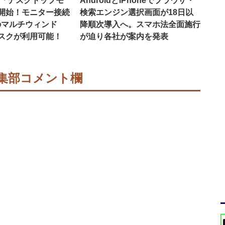
16で「デスクトップモ
AndroidとiPhoneでブラウザ・
開始！モニター接続
検索エンジン選択画面が18日以
のマルチウィンド
降順次導入へ。スマホ法全面施行
スクが利用可能！
が迫り各社が案内を発表
集部コメント欄