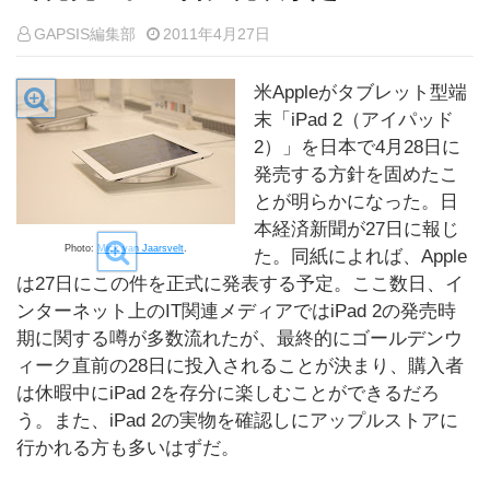
GAPSIS編集部
2011年4月27日
米Appleがタブレット型端
末「iPad 2（アイパッド
2）」を日本で4月28日に
発売する方針を固めたこ
とが明らかになった。日
本経済新聞が27日に報じ
Photo:
Mick van Jaarsvelt
.
た。同紙によれば、Apple
は27日にこの件を正式に発表する予定。ここ数日、イ
ンターネット上のIT関連メディアではiPad 2の発売時
期に関する噂が多数流れたが、最終的にゴールデンウ
ィーク直前の28日に投入されることが決まり、購入者
は休暇中にiPad 2を存分に楽しむことができるだろ
う。また、iPad 2の実物を確認しにアップルストアに
行かれる方も多いはずだ。