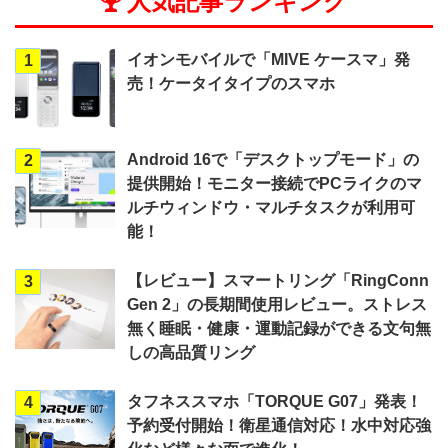
人気記事ランキング
イオンモバイルで「MIVE ケースマ」発
1
売！ケータイタイプのスマホ
Android 16で「デスクトップモード」の
2
提供開始！モニター接続でPCライクのマ
ルチウィンドウ・マルチタスクが利用可
能！
【レビュー】スマートリング「RingConn
3
Gen 2」の長期間使用レビュー。ストレス
無く睡眠・健康・運動記録ができる文句無
しの高品質リング
タフネススマホ「TORQUE G07」発表！
4
予約受付開始！衛星通信対応！水中対応強