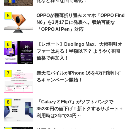
化など様々な面で進化！
OPPOが極薄折り畳みスマホ「OPPO Find
5
N6」を3月17日に発表へ。収納可能な
「OPPO AI Pen」対応
【レポート】Duolingo Max、大幅割引オ
6
ファーはある！半額以下？ ようやく割引
価格で再加入！
楽天モバイルがiPhone 16を4万円割引す
7
るキャンペーン開始！
「Galazy Z Flip7」がソフトバンクで
8
35280円の値下げ！新トクするサポート＋
利用時は2年で24円～