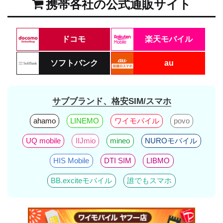
携帯各社の公式通販サイト
ドコモ
楽天モバイル
ソフトバンク
au
サブブランド、格安SIM/スマホ
ahamo
LINEMO
ワイモバイル
povo
UQ mobile
IIJmio
mineo
NUROモバイル
HIS Mobile
DTI SIM
LIBMO
BB.exciteモバイル
誰でもスマホ