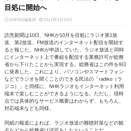
目処に開始へ
GAPSIS編集部
2011年3月10日
読売新聞は10日、NHKが10月を目処にラジオ第1放
送、第2放送、FM放送のインターネット配信を開始す
ると報じた。NHKが申請していた、ラジオ放送と同時
にインターネット上で番組を配信する業務許可が総務
省から下りたことから実現する。総務省はこの件を9日
に発表した。これにより、パソコンやスマートフォン
などでラジオを聞くことのできる民法の「radiko（ラ
ジコ）」と同様に、NHKラジオもインターネット利用
端末で楽しむことができるようになる。ただし、現時
点では具体的なサービス概要はわからず、もちろん、
対応端末なども同様。
同紙の報道によれば、ラジオ放送の難聴対策などの観
点などから総務省は認可をしたということだ。