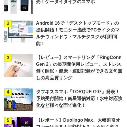
売！ケータイタイプのスマホ
Android 16で「デスクトップモード」の
2
提供開始！モニター接続でPCライクのマ
ルチウィンドウ・マルチタスクが利用可
能！
【レビュー】スマートリング「RingConn
3
Gen 2」の長期間使用レビュー。ストレス
無く睡眠・健康・運動記録ができる文句無
しの高品質リング
タフネススマホ「TORQUE G07」発表！
4
予約受付開始！衛星通信対応！水中対応強
化など様々な面で進化！
【レポート】Duolingo Max、大幅割引オ
5
ファーはある！半額以下？ ようやく割引