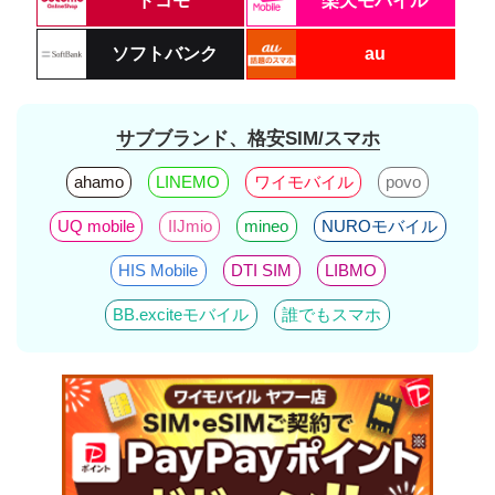
ドコモ
楽天モバイル
ソフトバンク
au
サブブランド、格安SIM/スマホ
ahamo
LINEMO
ワイモバイル
povo
UQ mobile
IIJmio
mineo
NUROモバイル
HIS Mobile
DTI SIM
LIBMO
BB.exciteモバイル
誰でもスマホ