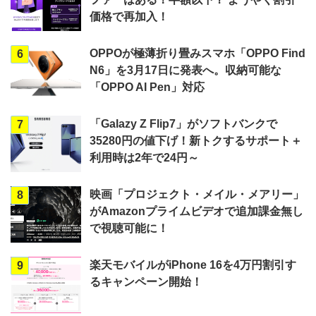
価格で再加入！
OPPOが極薄折り畳みスマホ「OPPO Find
6
N6」を3月17日に発表へ。収納可能な
「OPPO AI Pen」対応
「Galazy Z Flip7」がソフトバンクで
7
35280円の値下げ！新トクするサポート＋
利用時は2年で24円～
映画「プロジェクト・メイル・メアリー」
8
がAmazonプライムビデオで追加課金無し
で視聴可能に！
楽天モバイルがiPhone 16を4万円割引す
9
るキャンペーン開始！