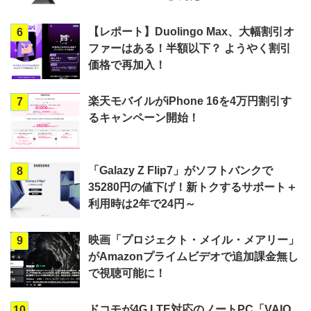
【レポート】Duolingo Max、大幅割引オ
6
ファーはある！半額以下？ ようやく割引
価格で再加入！
楽天モバイルがiPhone 16を4万円割引す
7
るキャンペーン開始！
「Galazy Z Flip7」がソフトバンクで
8
35280円の値下げ！新トクするサポート＋
利用時は2年で24円～
映画「プロジェクト・メイル・メアリー」
9
がAmazonプライムビデオで追加課金無し
で視聴可能に！
ドコモが4G LTE対応のノートPC「VAIO
10