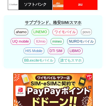
ソフトバンク
au
サブブランド、格安SIM/スマホ
ahamo
LINEMO
ワイモバイル
povo
UQ mobile
IIJmio
mineo
NUROモバイル
HIS Mobile
DTI SIM
LIBMO
BB.exciteモバイル
誰でもスマホ