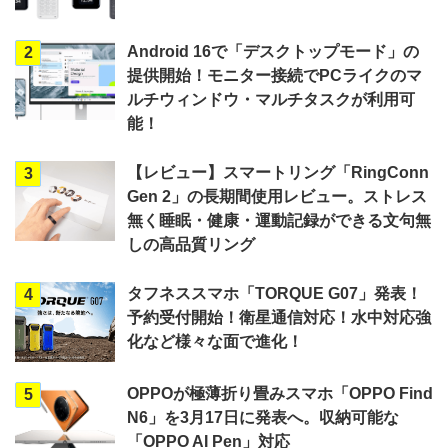
Android 16で「デスクトップモード」の
2
提供開始！モニター接続でPCライクのマ
ルチウィンドウ・マルチタスクが利用可
能！
【レビュー】スマートリング「RingConn
3
Gen 2」の長期間使用レビュー。ストレス
無く睡眠・健康・運動記録ができる文句無
しの高品質リング
タフネススマホ「TORQUE G07」発表！
4
予約受付開始！衛星通信対応！水中対応強
化など様々な面で進化！
OPPOが極薄折り畳みスマホ「OPPO Find
5
N6」を3月17日に発表へ。収納可能な
「OPPO AI Pen」対応