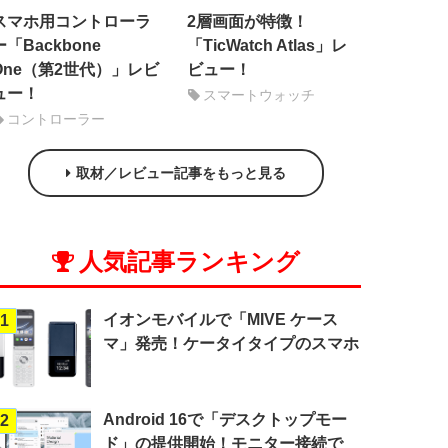
スマホ用コントローラ
2層画面が特徴！
ー「Backbone
「TicWatch Atlas」レ
One（第2世代）」レビ
ビュー！
ュー！
スマートウォッチ
コントローラー
取材／レビュー記事をもっと見る
人気記事ランキング
イオンモバイルで「MIVE ケース
1
マ」発売！ケータイタイプのスマホ
Android 16で「デスクトップモー
2
ド」の提供開始！モニター接続で