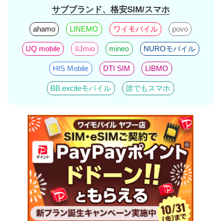
サブブランド、格安SIM/スマホ
ahamo
LINEMO
ワイモバイル
povo
UQ mobile
IIJmio
mineo
NUROモバイル
HIS Mobile
DTI SIM
LIBMO
BB.exciteモバイル
誰でもスマホ