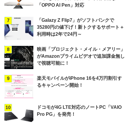
「OPPO AI Pen」対応
「Galazy Z Flip7」がソフトバンクで
7
35280円の値下げ！新トクするサポート＋
利用時は2年で24円～
映画「プロジェクト・メイル・メアリー」
8
がAmazonプライムビデオで追加課金無し
で視聴可能に！
楽天モバイルがiPhone 16を4万円割引す
9
るキャンペーン開始！
ドコモが4G LTE対応のノートPC「VAIO
10
Pro PG」を発売！