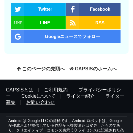
Twitter
Facebook
LINE
RSS
Googleニュースでフォロー
このページの先頭へ
GAPSISのホームへ
GAPSISとは
|
ご利用規約
|
プライバシーポリシ
ー
|
Cookieについて
|
ライター紹介
|
ライター
募集
|
お問い合わせ
Android は Google LLC の商標です。Android ロボットは、Google
が作成および提供している作品から複製または変更したものであ
り、
クリエイティブ・コモンズ表示 3.0 ライセンス
に記載された条