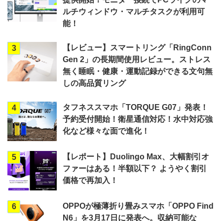
ルチウィンドウ・マルチタスクが利用可
能！
【レビュー】スマートリング「RingConn
3
Gen 2」の長期間使用レビュー。ストレス
無く睡眠・健康・運動記録ができる文句無
しの高品質リング
タフネススマホ「TORQUE G07」発表！
4
予約受付開始！衛星通信対応！水中対応強
化など様々な面で進化！
【レポート】Duolingo Max、大幅割引オ
5
ファーはある！半額以下？ ようやく割引
価格で再加入！
OPPOが極薄折り畳みスマホ「OPPO Find
6
N6」を3月17日に発表へ。収納可能な