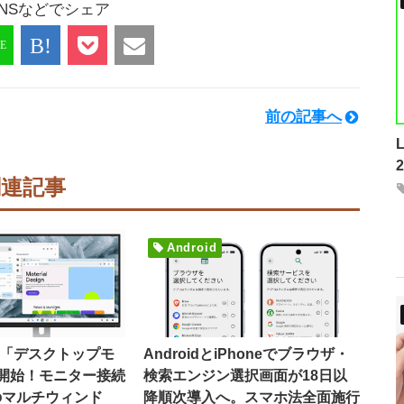
NSなどでシェア
前の記事へ
関連記事
Android
16で「デスクトップモ
AndroidとiPhoneでブラウザ・
開始！モニター接続
検索エンジン選択画面が18日以
のマルチウィンド
降順次導入へ。スマホ法全面施行