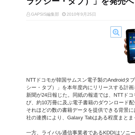
ラクシー・タブ）」を発売へ
GAPSIS編集部
2010年9月25日
NTTドコモが韓国サムスン電子製のAndroidタブレ
シー・タブ）」を本年度内にリリースする計画
新聞が24日報じた。同紙の報道では、NTTド
び、約10万冊に及ぶ電子書籍のダウンロード
それほどの数の書籍データを提供できる背景に
社の連携により、Galaxy Tabはある程度
一方、ライバル通信事業者であるKDDIはソニ