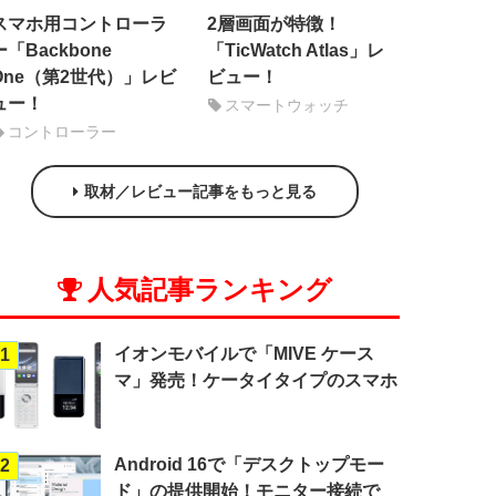
スマホ用コントローラ
2層画面が特徴！
ー「Backbone
「TicWatch Atlas」レ
One（第2世代）」レビ
ビュー！
ュー！
スマートウォッチ
コントローラー
取材／レビュー記事をもっと見る
人気記事ランキング
イオンモバイルで「MIVE ケース
1
マ」発売！ケータイタイプのスマホ
Android 16で「デスクトップモー
2
ド」の提供開始！モニター接続で