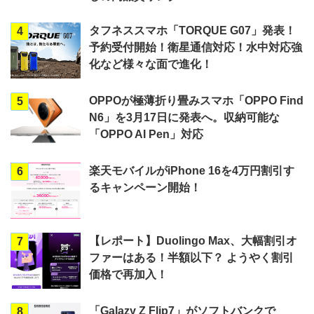
タフネススマホ「TORQUE G07」発表！
4
予約受付開始！衛星通信対応！水中対応強
化など様々な面で進化！
OPPOが極薄折り畳みスマホ「OPPO Find
5
N6」を3月17日に発表へ。収納可能な
「OPPO AI Pen」対応
楽天モバイルがiPhone 16を4万円割引す
6
るキャンペーン開始！
【レポート】Duolingo Max、大幅割引オ
7
ファーはある！半額以下？ ようやく割引
価格で再加入！
「Galazy Z Flip7」がソフトバンクで
8