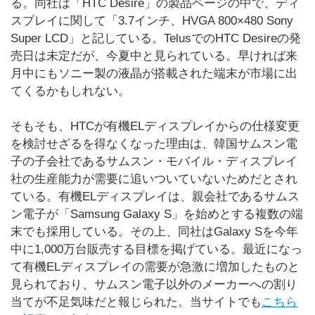
る。同社は「HTC Desire」の製品ページの中で、ディ
スプレイに関して「3.7インチ、HVGA 800×480 Sony
Super LCD」と記している。TelusでのHTC Desireの発
売日は未定だが、今夏中と見られている。早ければ来
月中にもソニー製の液晶が搭載された端末が市場に出
てくるかもしれない。
そもそも、HTCが有機ELディスプレイからの仕様変更
を検討せざるを得なくなった理由は、韓国サムスン電
子の子会社であるサムスン・モバイル・ディスプレイ
社の生産能力が需要に追いついていないためだとされ
ている。有機ELディスプレイは、親会社であるサムス
ン電子が「Samsung Galaxy S」を始めとする複数の端
末でも採用している。その上、同社はGalaxy Sを今年
中に1,000万台販売する目標を掲げている。最近になっ
て有機ELディスプレイの需要が急激に増加したものと
見られており、サムスン電子以外のメーカーへの割り
当てが不足気味だと報じられた。当サイトでも
こちら