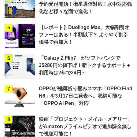
予約受付開始！衛星通信対応！水中対応強
化など様々な面で進化！
【レポート】Duolingo Max、大幅割引オ
5
ファーはある！半額以下？ ようやく割引
価格で再加入！
「Galazy Z Flip7」がソフトバンクで
6
35280円の値下げ！新トクするサポート＋
利用時は2年で24円～
OPPOが極薄折り畳みスマホ「OPPO Find
7
N6」を3月17日に発表へ。収納可能な
「OPPO AI Pen」対応
映画「プロジェクト・メイル・メアリー」
8
がAmazonプライムビデオで追加課金無し
で視聴可能に！