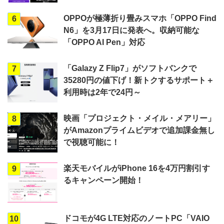
OPPOが極薄折り畳みスマホ「OPPO Find
6
N6」を3月17日に発表へ。収納可能な
「OPPO AI Pen」対応
「Galazy Z Flip7」がソフトバンクで
7
35280円の値下げ！新トクするサポート＋
利用時は2年で24円～
映画「プロジェクト・メイル・メアリー」
8
がAmazonプライムビデオで追加課金無し
で視聴可能に！
楽天モバイルがiPhone 16を4万円割引す
9
るキャンペーン開始！
ドコモが4G LTE対応のノートPC「VAIO
10