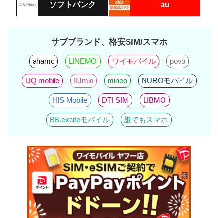
ソフトバンク
au
サブブランド、格安SIM/スマホ
ahamo
LINEMO
ワイモバイル
povo
UQ mobile
IIJmio
mineo
NUROモバイル
HIS Mobile
DTI SIM
LIBMO
BB.exciteモバイル
誰でもスマホ