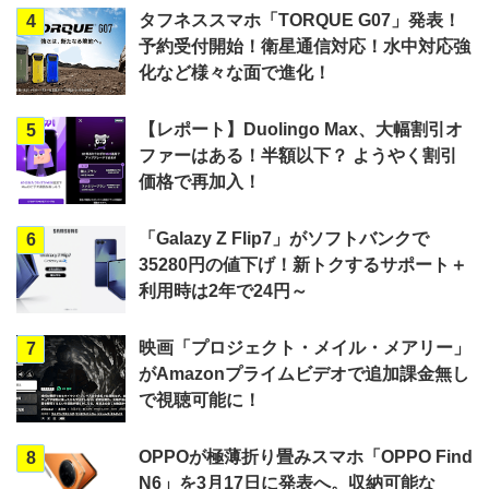
タフネススマホ「TORQUE G07」発表！
4
予約受付開始！衛星通信対応！水中対応強
化など様々な面で進化！
【レポート】Duolingo Max、大幅割引オ
5
ファーはある！半額以下？ ようやく割引
価格で再加入！
「Galazy Z Flip7」がソフトバンクで
6
35280円の値下げ！新トクするサポート＋
利用時は2年で24円～
映画「プロジェクト・メイル・メアリー」
7
がAmazonプライムビデオで追加課金無し
で視聴可能に！
OPPOが極薄折り畳みスマホ「OPPO Find
8
N6」を3月17日に発表へ。収納可能な