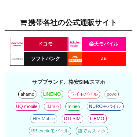
携帯各社の公式通販サイト
ドコモ
楽天モバイル
ソフトバンク
au
サブブランド、格安SIM/スマホ
ahamo
LINEMO
ワイモバイル
povo
UQ mobile
IIJmio
mineo
NUROモバイル
HIS Mobile
DTI SIM
LIBMO
BB.exciteモバイル
誰でもスマホ