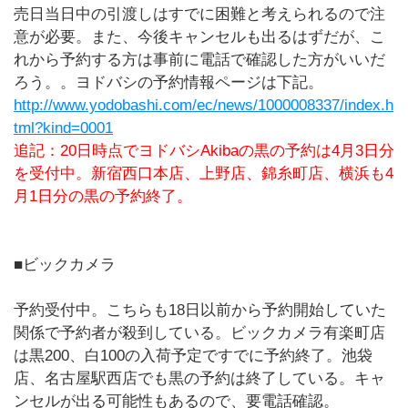
売日当日中の引渡しはすでに困難と考えられるので注
意が必要。また、今後キャンセルも出るはずだが、こ
れから予約する方は事前に電話で確認した方がいいだ
ろう。。ヨドバシの予約情報ページは下記。
http://www.yodobashi.com/ec/news/1000008337/index.h
tml?kind=0001
追記：20日時点でヨドバシAkibaの黒の予約は4月3日分
を受付中。新宿西口本店、上野店、錦糸町店、横浜も4
月1日分の黒の予約終了。
■ビックカメラ
予約受付中。こちらも18日以前から予約開始していた
関係で予約者が殺到している。ビックカメラ有楽町店
は黒200、白100の入荷予定ですでに予約終了。池袋
店、名古屋駅西店でも黒の予約は終了している。キャ
ンセルが出る可能性もあるので、要電話確認。