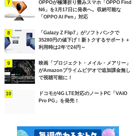
OPPOが極薄折り畳みスマホ「OPPO Find
7
N6」を3月17日に発表へ。収納可能な
「OPPO AI Pen」対応
「Galazy Z Flip7」がソフトバンクで
8
35280円の値下げ！新トクするサポート＋
利用時は2年で24円～
映画「プロジェクト・メイル・メアリー」
9
がAmazonプライムビデオで追加課金無し
で視聴可能に！
ドコモが4G LTE対応のノートPC「VAIO
10
Pro PG」を発売！