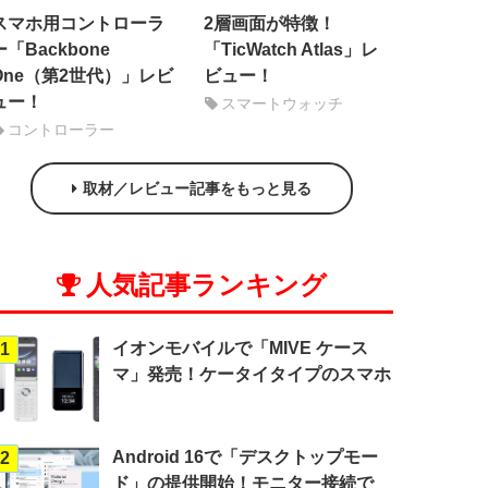
スマホ用コントローラ
2層画面が特徴！
ー「Backbone
「TicWatch Atlas」レ
One（第2世代）」レビ
ビュー！
ュー！
スマートウォッチ
コントローラー
取材／レビュー記事をもっと見る
人気記事ランキング
イオンモバイルで「MIVE ケース
1
マ」発売！ケータイタイプのスマホ
Android 16で「デスクトップモー
2
ド」の提供開始！モニター接続で