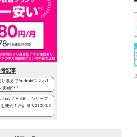
参考記事
換えでAndroidスマホ1
ン実施中！
axy Z Fold8」シリーズ
ip8」を発売！合計最大31000ポ