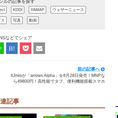
ンルの記事を探す
ect
KDDI
YAMAP
ウェザーニュース
ビス
写真
動画
NSなどでシェア
前の記事へ
IIJmioが「arrows Alpha」を8月28日発売！MNPな
ら49800円！高性能でタフ、便利機能搭載スマホ
関連記事