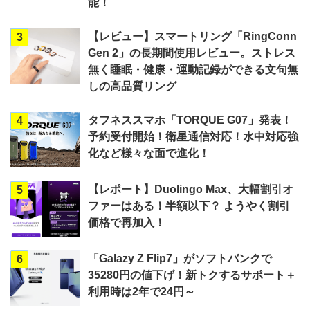
能！
【レビュー】スマートリング「RingConn
3
Gen 2」の長期間使用レビュー。ストレス
無く睡眠・健康・運動記録ができる文句無
しの高品質リング
タフネススマホ「TORQUE G07」発表！
4
予約受付開始！衛星通信対応！水中対応強
化など様々な面で進化！
【レポート】Duolingo Max、大幅割引オ
5
ファーはある！半額以下？ ようやく割引
価格で再加入！
「Galazy Z Flip7」がソフトバンクで
6
35280円の値下げ！新トクするサポート＋
利用時は2年で24円～