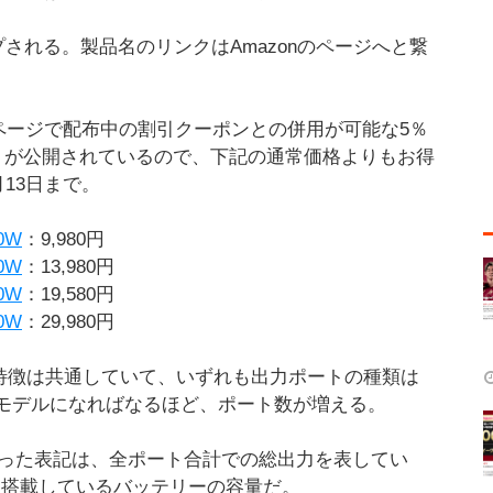
される。製品名のリンクはAmazonのページへと繋
品ページで配布中の割引クーポンとの併用が可能な5％
11」が公開されているので、下記の通常価格よりもお得
13日まで。
0W
：9,980円
0W
：13,980円
0W
：19,580円
0W
：29,980円
ズの特徴は共通していて、いずれも出力ポートの種類は
＆大容量のモデルになればなるほど、ポート数が増える。
といった表記は、全ポート合計での総出力を表してい
h」は搭載しているバッテリーの容量だ。