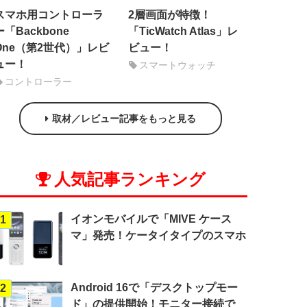
スマホ用コントローラ
2層画面が特徴！
ー「Backbone
「TicWatch Atlas」レ
One（第2世代）」レビ
ビュー！
ュー！
スマートウォッチ
コントローラー
取材／レビュー記事をもっと見る
人気記事ランキング
イオンモバイルで「MIVE ケース
1
マ」発売！ケータイタイプのスマホ
Android 16で「デスクトップモー
2
ド」の提供開始！モニター接続で