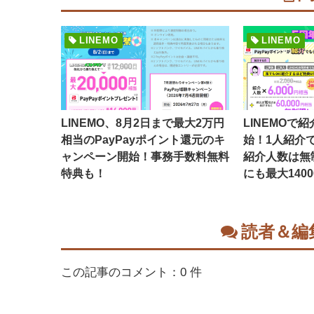
LINEMO
LINEMO
LINEMO、8月2日まで最大2万円
LINEMOで
相当のPayPayポイント還元のキ
始！1人紹介で
ャンペーン開始！事務手数料無料
紹介人数は無
特典も！
にも最大140
読者＆編
この記事のコメント：0 件