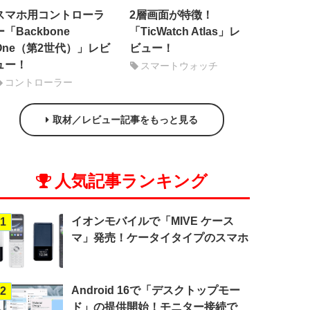
スマホ用コントローラ
2層画面が特徴！
ー「Backbone
「TicWatch Atlas」レ
One（第2世代）」レビ
ビュー！
ュー！
スマートウォッチ
コントローラー
取材／レビュー記事をもっと見る
人気記事ランキング
イオンモバイルで「MIVE ケース
1
マ」発売！ケータイタイプのスマホ
Android 16で「デスクトップモー
2
ド」の提供開始！モニター接続で