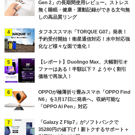
Gen 2」の長期間使用レビュー。ストレス
無く睡眠・健康・運動記録ができる文句無
しの高品質リング
タフネススマホ「TORQUE G07」発表！
4
予約受付開始！衛星通信対応！水中対応強
化など様々な面で進化！
【レポート】Duolingo Max、大幅割引オ
5
ファーはある！半額以下？ ようやく割引
価格で再加入！
OPPOが極薄折り畳みスマホ「OPPO Find
6
N6」を3月17日に発表へ。収納可能な
「OPPO AI Pen」対応
「Galazy Z Flip7」がソフトバンクで
7
35280円の値下げ！新トクするサポート＋