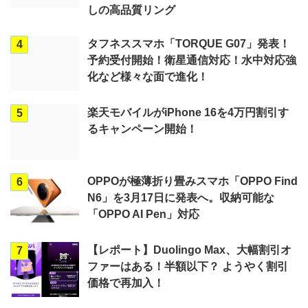
しの高品質リング
タフネススマホ「TORQUE G07」発表！
4
予約受付開始！衛星通信対応！水中対応強
化など様々な面で進化！
楽天モバイルがiPhone 16を4万円割引す
5
るキャンペーン開始！
OPPOが極薄折り畳みスマホ「OPPO Find
6
N6」を3月17日に発表へ。収納可能な
「OPPO AI Pen」対応
【レポート】Duolingo Max、大幅割引オ
7
ファーはある！半額以下？ ようやく割引
価格で再加入！