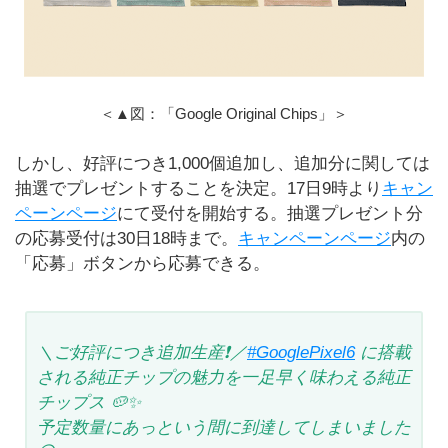
＜▲図：「Google Original Chips」＞
しかし、好評につき1,000個追加し、追加分に関しては
抽選でプレゼントすることを決定。17日9時より
キャン
ペーンページ
にて受付を開始する。抽選プレゼント分
の応募受付は30日18時まで。
キャンペーンページ
内の
「応募」ボタンから応募できる。
＼ご好評につき追加生産❗／
#GooglePixel6
に搭載
される純正チップの魅力を一足早く味わえる純正
チップス 🥔✨
予定数量にあっという間に到達してしまいました