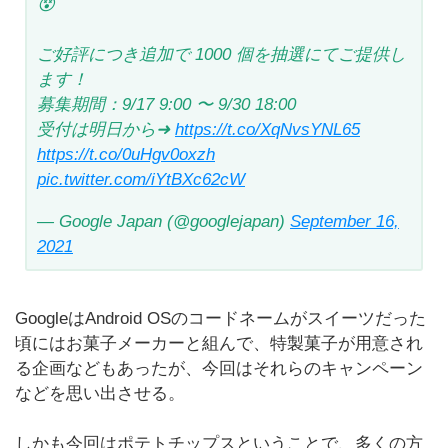
😵
ご好評につき追加で 1000 個を抽選にてご提供し
ます！
募集期間：9/17 9:00 〜 9/30 18:00
受付は明日から➜
https://t.co/XqNvsYNL65
https://t.co/0uHgv0oxzh
pic.twitter.com/iYtBXc62cW
— Google Japan (@googlejapan)
September 16,
2021
GoogleはAndroid OSのコードネームがスイーツだった
頃にはお菓子メーカーと組んで、特製菓子が用意され
る企画などもあったが、今回はそれらのキャンペーン
などを思い出させる。
しかも今回はポテトチップスということで、多くの方