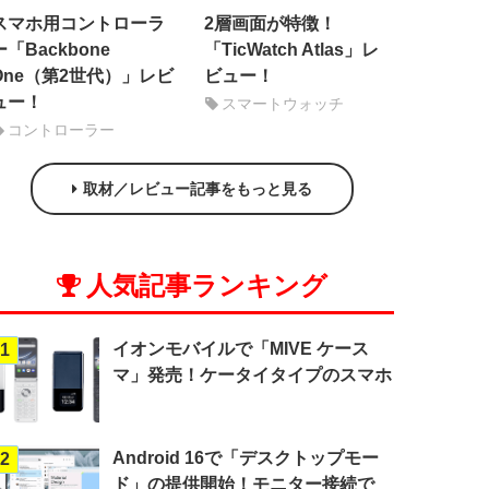
スマホ用コントローラ
2層画面が特徴！
ー「Backbone
「TicWatch Atlas」レ
One（第2世代）」レビ
ビュー！
ュー！
スマートウォッチ
コントローラー
取材／レビュー記事をもっと見る
人気記事ランキング
イオンモバイルで「MIVE ケース
1
マ」発売！ケータイタイプのスマホ
Android 16で「デスクトップモー
2
ド」の提供開始！モニター接続で