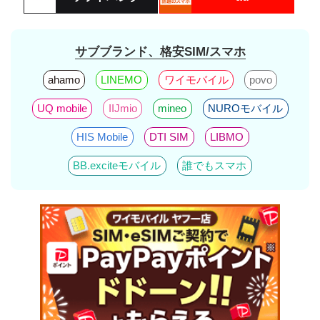
サブブランド、格安SIM/スマホ
ahamo
LINEMO
ワイモバイル
povo
UQ mobile
IIJmio
mineo
NUROモバイル
HIS Mobile
DTI SIM
LIBMO
BB.exciteモバイル
誰でもスマホ