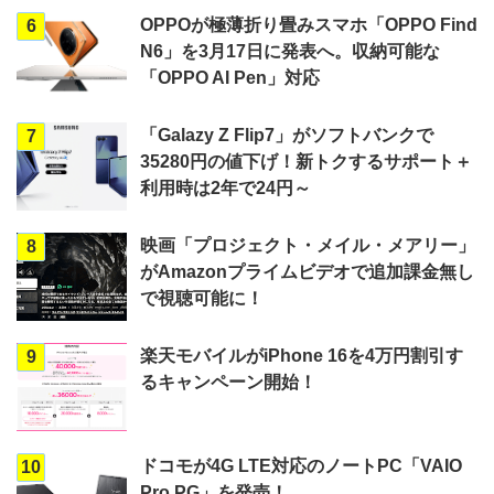
OPPOが極薄折り畳みスマホ「OPPO Find
6
N6」を3月17日に発表へ。収納可能な
「OPPO AI Pen」対応
「Galazy Z Flip7」がソフトバンクで
7
35280円の値下げ！新トクするサポート＋
利用時は2年で24円～
映画「プロジェクト・メイル・メアリー」
8
がAmazonプライムビデオで追加課金無し
で視聴可能に！
楽天モバイルがiPhone 16を4万円割引す
9
るキャンペーン開始！
ドコモが4G LTE対応のノートPC「VAIO
10
Pro PG」を発売！